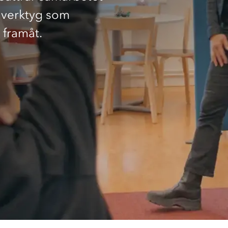
Information om policys gällande AVS
Flytt av AV-teknik
 verktyg som
g framåt.