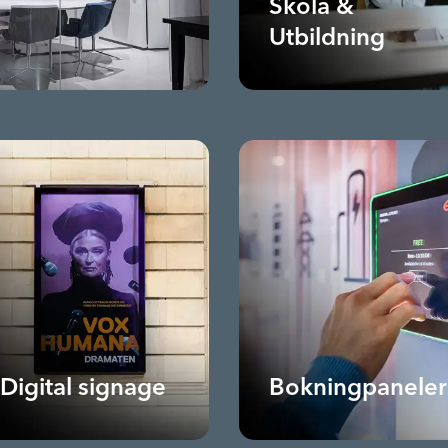
Skola &
Utbildning
Digital signage
Bokningpaneler