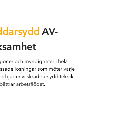
ddarsydd
AV-
rksamhet
gioner och myndigheter i hela
assade lösningar som möter varje
 erbjuder vi skräddarsydd teknik
ättrar arbetsflödet.