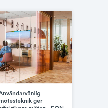
Användarvänlig
mötesteknik ger