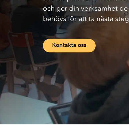
AVS är certifierad medlem av det globala nätverket PSNI
Digitala verktyg i skolan
och ger din verksamhet de
behövs för att ta nästa ste
Kontakta oss