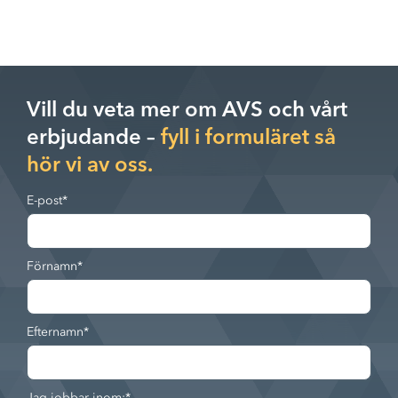
Vill du veta mer om AVS och vårt
erbjudande –
fyll i formuläret så
hör vi av oss.
E-post
*
Förnamn
*
Efternamn
*
Jag jobbar inom:
*