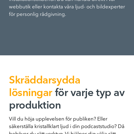
webbutik eller kontakta våra ljud- och bildexperter
för personlig rådgivning.
Skräddarsydda
lösningar
för varje typ av
produktion
Vill du höja upplevelsen för publiken? Eller
säkerställa kristallklart ljud i din podcaststudio? Då
behöver du rätt verktyg. Vi hjälper dig välja rätt