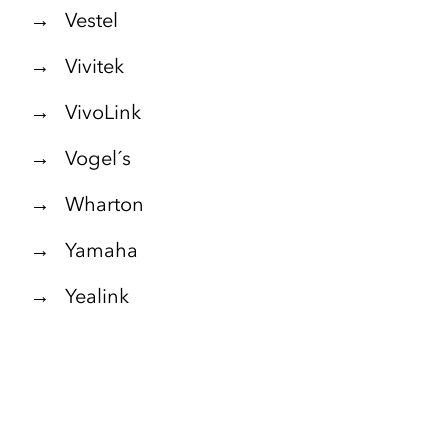
→ Vestel
→ Vivitek
→ VivoLink
→ Vogel´s
→ Wharton
→ Yamaha
→ Yealink