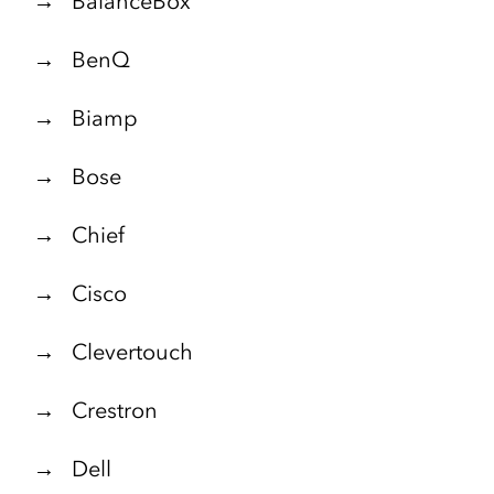
→ BalanceBox
→ BenQ
→ Biamp
→ Bose
→ Chief
→ Cisco
→ Clevertouch
→ Crestron
→ Dell