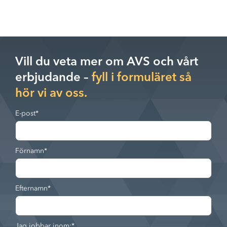
Vill du veta mer om AVS och vårt
erbjudande –
fyll i formuläret så
hör vi av oss.
E-post
*
Förnamn
*
Efternamn
*
Jag jobbar inom:
*