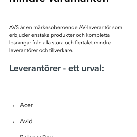
Flytt
Flytt av AV-teknik
Skola & Utbildning
Digitala verktyg i skolan
AVS är en märkesoberoende AV-leverantör som
erbjuder enstaka produkter och kompletta
lösningar från alla stora och flertalet mindre
leverantörer och tillverkare.
Leverantörer - ett urval:
→ Acer
→ Avid