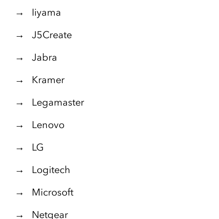
→ Iiyama
→ J5Create
→ Jabra
→ Kramer
→ Legamaster
→ Lenovo
→ LG
→ Logitech
→ Microsoft
→ Netgear