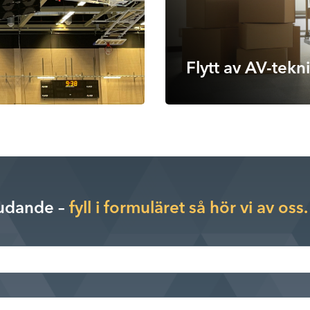
Flytt av AV-tekn
judande –
fyll i formuläret så hör vi av oss.