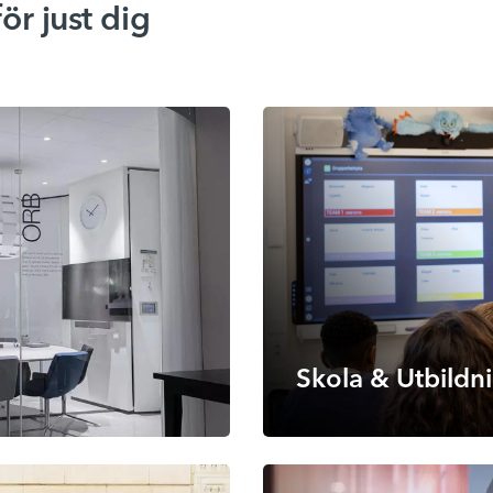
Information om policys gällande AVS
ör just dig
Flytt av AV-teknik
Skola & Utbildn