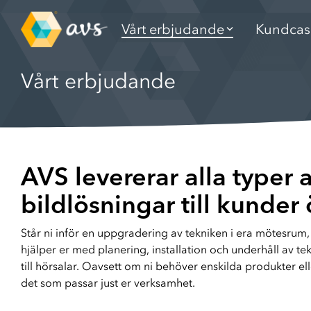
Gå
till
Vårt erbjudande
Kundcas
innehållet
Vårt erbjudande
Om oss
Service
Vårt erbjudande
Om AVS
Skapa serviceärende
Konferensrum
Din trygga partner i AV-branschen sedan 1986
Har du problem med din lösning? Kontakta oss.
Teknik som förenklar möten i konferensrum
AVS levererar alla typer a
Direktupphandling
Digital signage
AVS svarar gärna på direktupphandlingar, kontakta oss idag!
Rätt budskap med digital signage
bildlösningar till kunder
Står ni inför en uppgradering av tekniken i era mötesrum, 
Ramavtal
Bokningspaneler
hjälper er med planering, installation och underhåll av te
AVS har ramavtal med verksamheter i både privat och offentlig sektor
Effektiv bokning av möten och lokaler
till hörsalar. Oavsett om ni behöver enskilda produkter el
det som passar just er verksamhet.
PSNI
Skola & Utbildning