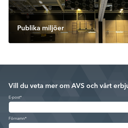
Publika miljöer
Vill du veta mer om AVS och vårt erb
E-post
*
Förnamn
*