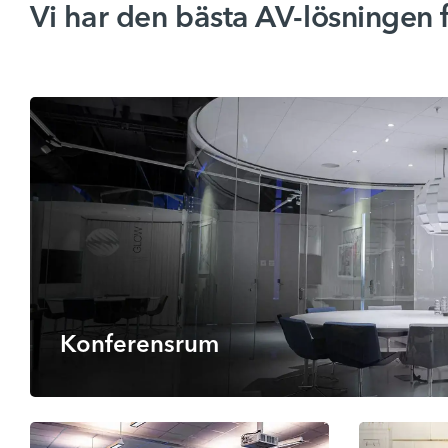
AVS är certifierad medlem av det globala nätverket PSNI
Vi har den bästa AV-lösningen f
Digitala verktyg i skolan
Konferensrum