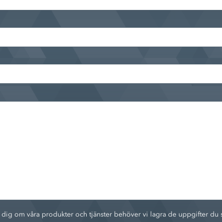
g om våra produkter och tjänster behöver vi lagra de uppgifter du skic