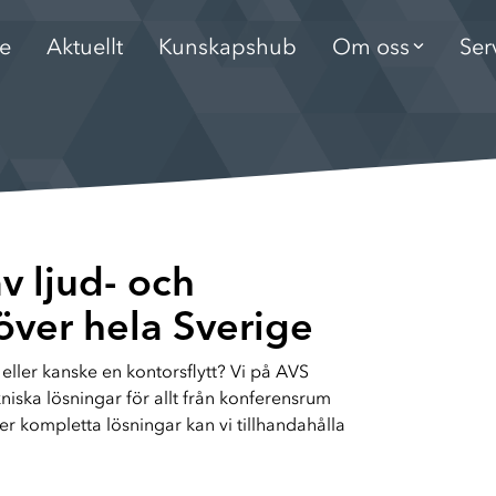
e
Aktuellt
Kunskapshub
Om oss
Ser
Varumärken
Serviceavtal
Aula & Hör
AVS erbjuder produkter från alla st
Teckna AVS serviceavtal för en smidig
Ljud och bild till 
v ljud- och
Hållbarhet
Studio & Ev
AVS kvalitets- miljö- och arbetsmiljöp
Ljud och bild till 
 över hela Sverige
eller kanske en kontorsflytt? Vi på AVS
Lediga tjänster
Publika mil
kniska lösningar för allt från konferensrum
Bli en del av AVS!
Ljud och bild till 
ler kompletta lösningar kan vi tillhandahålla
Policys och uppförand
Flytt