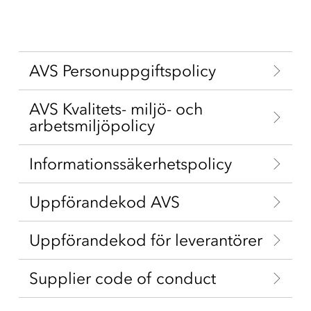
Flytt
Flytt av AV-teknik
Skola & Utbildning
Digitala verktyg i skolan
AVS Personuppgiftspolicy
AVS Kvalitets- miljö- och
arbetsmiljöpolicy
Informationssäkerhetspolicy
Uppförandekod AVS
Uppförandekod för leverantörer
Supplier code of conduct