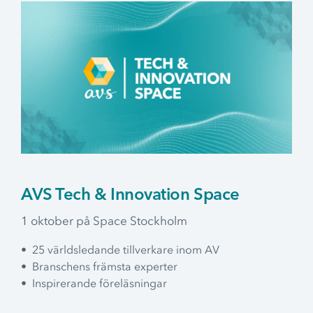
Flytt
Flytt av AV-teknik
Skola & Utbildning
Digitala verktyg i skolan
AVS Tech & Innovation Space
1 oktober på Space Stockholm
• 25 världsledande tillverkare inom AV
• Branschens främsta experter
• Inspirerande föreläsningar