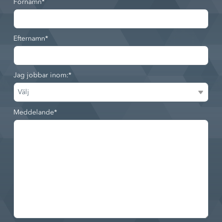
Förnamn
*
Efternamn
*
Jag jobbar inom:
*
Meddelande
*