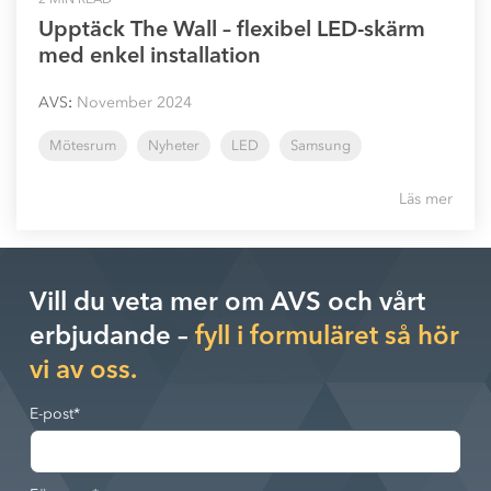
Upptäck The Wall – flexibel LED-skärm
med enkel installation
AVS
:
November 2024
Mötesrum
Nyheter
LED
Samsung
Läs mer
Vill du veta mer om AVS och vårt
erbjudande –
fyll i formuläret så hör
vi av oss.
E-post
*