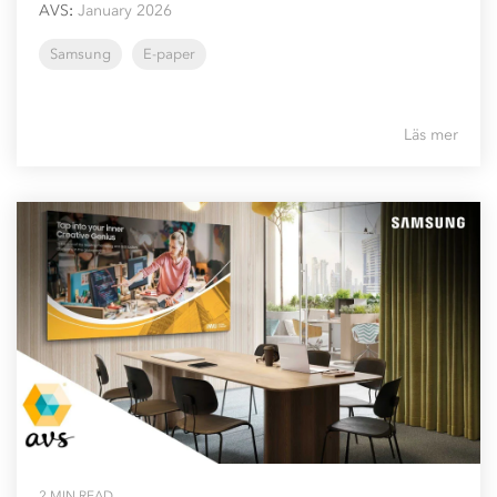
AVS
:
January 2026
Samsung
E-paper
Läs mer
2 MIN READ