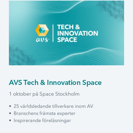
Flytt
Flytt av AV-teknik
Skola & Utbildning
Digitala verktyg i skolan
AVS Tech & Innovation Space
1 oktober på Space Stockholm
• 25 världsledande tillverkare inom AV
• Branschens främsta experter
• Inspirerande föreläsningar