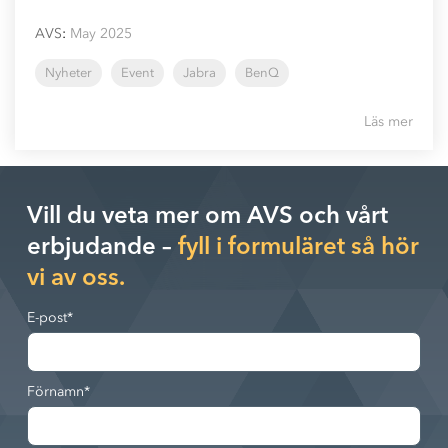
AVS
:
May 2025
Nyheter
Event
Jabra
BenQ
Läs mer
Vill du veta mer om AVS och vårt
erbjudande –
fyll i formuläret så hör
vi av oss.
E-post
*
Förnamn
*